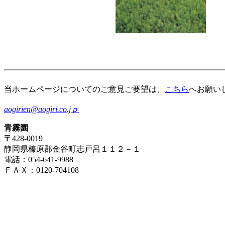
当ホームページについてのご意見ご要望は、
こちら
へお願い
aogirien@aogiri.co.jｐ
青霧園
〒
428-0019
静岡県榛原郡金谷町志戸呂１１２－１
電話：054-641-9988
ＦＡＸ：0120-704108